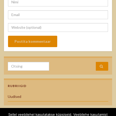
Search for:
RUBRIIGID
Uudised
Sellel veebilehel kasutatakse küpsiseid. Veebilehe kasutamist