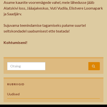
Asume kaunite vooremägede vahel, meie lähedusse jääb
Alatskivi loss, Jääajakeskus, Vuti Vudila, Elistvere Loomapark
ja Saadjärv.
Sujuvama teenindamise tagamiseks palume suurtel
seltskondadel saabumisest ette teatada!
Kohtumiseni!
Search for:
RUBRIIGID
Uudised