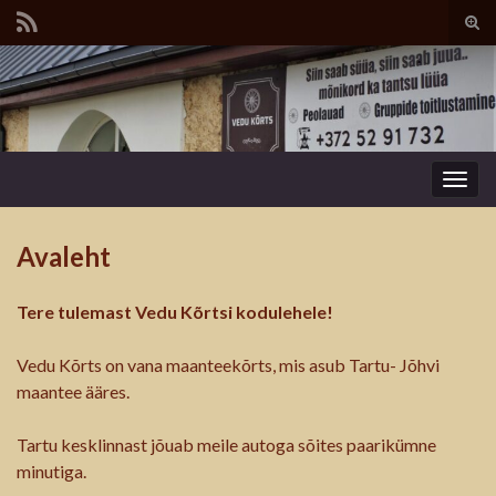
Tog
sear
Search for:
for
Togg
navig
Avaleht
Tere tulemast Vedu Kõrtsi kodulehele!
Vedu Kõrts on vana maanteekõrts, mis
asub
Tartu- Jõhvi
maantee ääres.
Tartu kesklinnast jõuab meile autoga sõites paarikümne
minutiga.