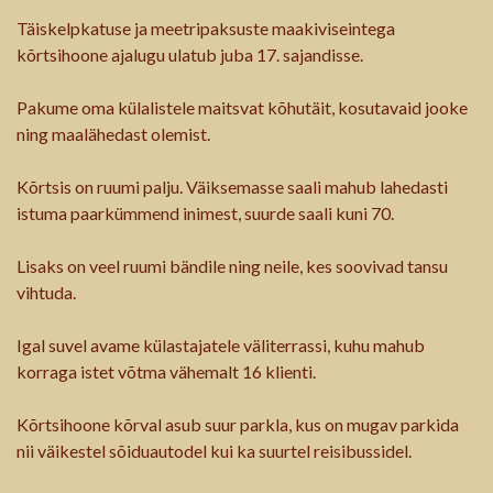
Täiskelpkatuse ja meetripaksuste maakiviseintega
kõrtsihoone ajalugu ulatub juba 17. sajandisse.
Pakume oma külalistele maitsvat kõhutäit, kosutavaid jooke
ning maalähedast olemist.
Kõrtsis on ruumi palju. Väiksemasse saali mahub lahedasti
istuma paarkümmend inimest, suurde saali kuni 70.
Lisaks on veel ruumi bändile ning neile, kes soovivad tansu
vihtuda.
Igal suvel avame külastajatele väliterrassi, kuhu mahub
korraga istet võtma vähemalt 16 klienti.
Kõrtsihoone kõrval asub suur parkla, kus on mugav parkida
nii väikestel sõiduautodel kui ka suurtel reisibussidel.